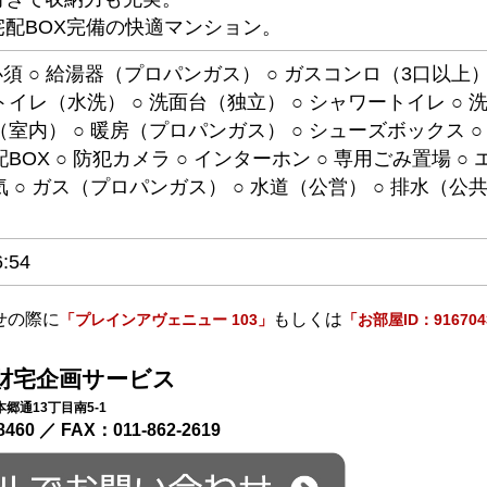
配BOX完備の快適マンション。
須 ○ 給湯器（プロパンガス） ○ ガスコンロ（3口以上）
トイレ（水洗） ○ 洗面台（独立） ○ シャワートイレ ○ 
（室内） ○ 暖房（プロパンガス） ○ シューズボックス ○ 
配BOX ○ 防犯カメラ ○ インターホン ○ 専用ごみ置場 ○
気 ○ ガス（プロパンガス） ○ 水道（公営） ○ 排水（公
6:54
せの際に
もしくは
「プレインアヴェニュー 103」
「お部屋ID：91670
財宅企画サービス
郷通13丁目南5-1
8460 ／ FAX：011-862-2619