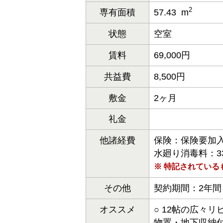
2
専有面積
57.43 m
状態
空室
賃料
69,000円
共益費
8,500円
敷金
2ヶ月
礼金
他諸経費
保険：保険要加入 
水廻り消毒料：33
※ 特記されてい
その他
契約期間：2年間
オススメ
○ 12帖の広々
物置・地下収納