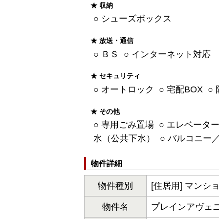
★ 収納
○ シューズボックス
★ 放送・通信
○ ＢＳ ○ インターネット対応
★ セキュリティ
○ オートロック ○ 宅配BOX 
★ その他
○ 専用ごみ置場 ○ エレベーター
水（公共下水） ○ バルコニー／
物件詳細
物件種別
[住居用] マンシ
物件名
プレインアヴェ