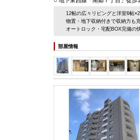
○ 地下東西線「南郷７丁目」徒歩
12帖の広々リビングと洋室6帖×
物置・地下収納付きで収納力も
オートロック・宅配BOX完備の
部屋情報