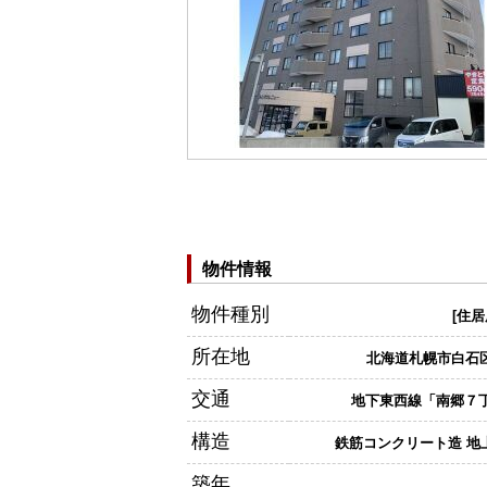
物件情報
物件種別
[住居
所在地
北海道札幌市白石
交通
地下東西線「南郷７丁
構造
鉄筋コンクリート造 地上
築年