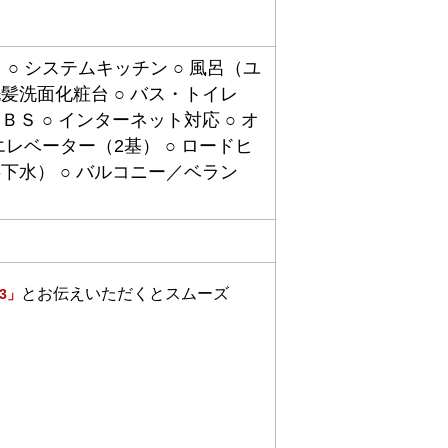
 ○ システムキッチン ○ 風呂（ユ
洗髪洗面化粧台 ○ バス・トイレ
ＢＳ ○ インターネット対応 ○ オ
 エレベーター（2基） ○ ロードヒ
共下水） ○ バルコニー／ベラン
とお伝えいただくとスムーズ
43」