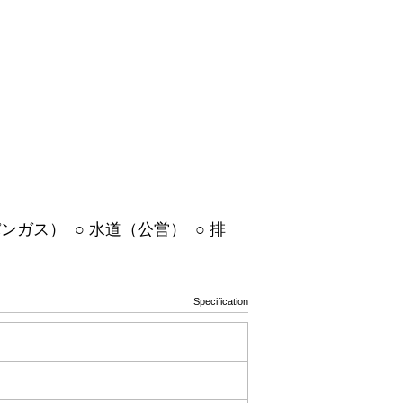
ンガス） ○ 水道（公営） ○ 排
Specification